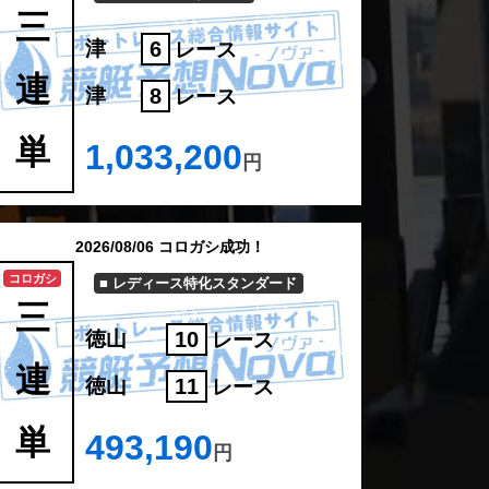
三
津
6
レース
連
津
8
レース
単
1,033,200
円
2026/08/06 コロガシ成功！
コロガシ
■ レディース特化スタンダード
三
徳山
10
レース
連
徳山
11
レース
単
493,190
円