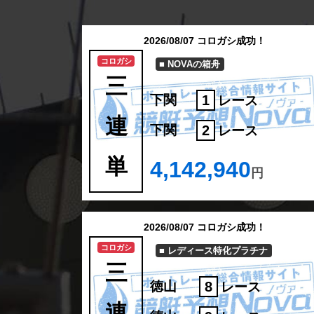
2026/08/07 コロガシ成功！
コロガシ
■ NOVAの箱舟
三
下関
1
レース
連
下関
2
レース
単
4,142,940
円
2026/08/07 コロガシ成功！
コロガシ
■ レディース特化プラチナ
三
徳山
8
レース
連