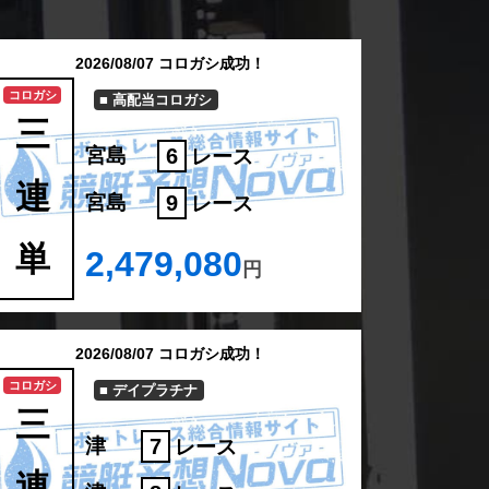
2026/08/07 コロガシ成功！
コロガシ
■ 高配当コロガシ
三
宮島
6
レース
連
宮島
9
レース
単
2,479,080
円
2026/08/07 コロガシ成功！
コロガシ
■ デイプラチナ
三
津
7
レース
連