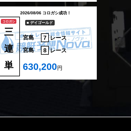
2026/08/06 コロガシ成功！
コロガシ
■ デイゴールド
三
宮島
7
レース
連
宮島
8
レース
単
630,200
円