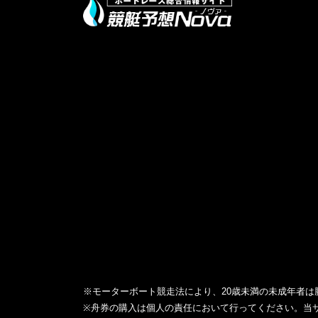
※モーターボート競走法により、20歳未満の未成年者
※舟券の購入は個人の責任において行ってください。当