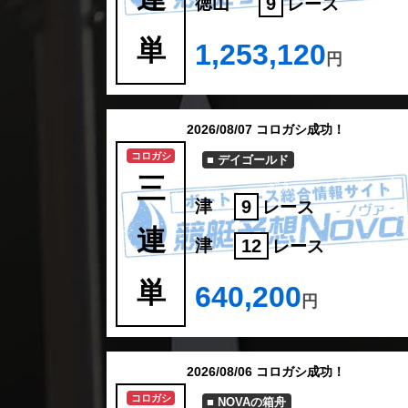
徳山
9
レース
単
1,253,120
円
2026/08/07 コロガシ成功！
コロガシ
■ デイゴールド
三
津
9
レース
連
津
12
レース
単
640,200
円
2026/08/06 コロガシ成功！
コロガシ
■ NOVAの箱舟