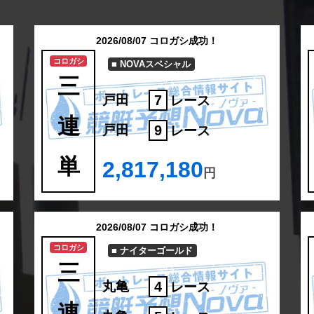
2026/08/07 コロガシ成功！
コロガシ
■ NOVAスペシャル
三
戸田
7
レース
連
戸田
9
レース
単
2,817,180
円
2026/08/07 コロガシ成功！
コロガシ
■ ナイターゴールド
三
丸亀
4
レース
連