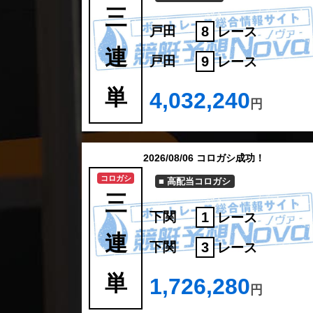
三
戸田
8
レース
連
戸田
9
レース
単
4,032,240
円
2026/08/06 コロガシ成功！
コロガシ
■ 高配当コロガシ
三
下関
1
レース
連
下関
3
レース
単
1,726,280
円